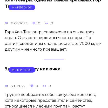
Тянь-Шаня
ИНТЕРЕСНОЕ
31.03.2023
0
0
Гора Хан-Тенгри расположена на стыке трех
стран. О высоте вершины часто спорят. По
одним сведениям она не достигает 7000 м, по
другим – немного превышает.
Зачем кактусу колючки
ИНТЕРЕСНОЕ
17.11.2022
0
0
Трудно вообразить себе кактус без колючек,
хотя некоторые представители семейства,
относящиеся к лесным группам, растут