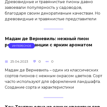
Древовидные и травянистые пионы давно
завоевали популярность у садоводов,
благодаря своим декоративным качествам. Но
древовидные и травянистые представители
Мадам де Верневиль: нежный пион
родом из Франции с ярким ароматом
ИНТЕРЕСНОЕ
25.04.2023
0
0
Мадам де Верневиль – один из классических
сортов пионов с нежным окрасом цветков. Сорт
часто используют для оформления ландшафта.
Создание сорта и характеристики
Хан-Тенгри: одна из самых красивых гор