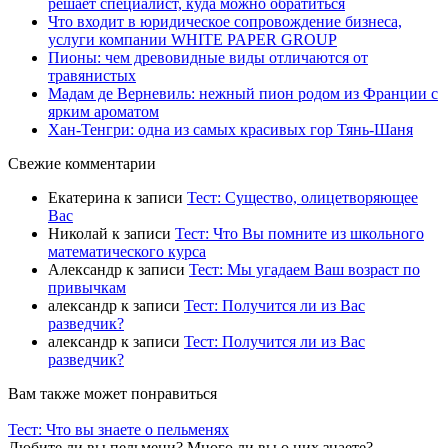
решает специалист, куда можно обратиться
Что входит в юридическое сопровождение бизнеса,
услуги компании WHITE PAPER GROUP
Пионы: чем древовидные виды отличаются от
травянистых
Мадам де Верневиль: нежный пион родом из Франции с
ярким ароматом
Хан-Тенгри: одна из самых красивых гор Тянь-Шаня
Свежие комментарии
Екатерина
к записи
Тест: Существо, олицетворяющее
Вас
Николай
к записи
Тест: Что Вы помните из школьного
математического курса
Александр
к записи
Тест: Мы угадаем Ваш возраст по
привычкам
александр
к записи
Тест: Получится ли из Вас
разведчик?
александр
к записи
Тест: Получится ли из Вас
разведчик?
Вам также может понравиться
Тест: Что вы знаете о пельменях
Любите ли вы пельмени? Много ли вы о них знаете?