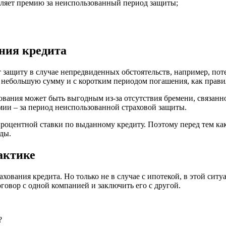
сляет премию за неиспользованный период защиты;
ания кредита
т защиту в случае непредвиденных обстоятельств, например, пот
 небольшую сумму и с коротким периодом погашения, как правил
хования может быть выгодным из-за отсутствия бремени, связанн
мии – за период неиспользованной страховой защиты.
процентной ставки по выданному кредиту. Поэтому перед тем ка
ды.
актике
ования кредита. Но только не в случае с ипотекой, в этой ситу
оговор с одной компанией и заключить его с другой.
?