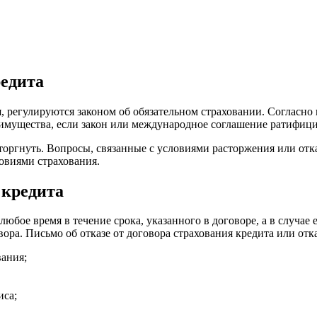
редита
, регулируются законом об обязательном страховании. Согласно 
имущества, если закон или международное соглашение ратифицир
торгнуть. Вопросы, связанные с условиями расторжения или отк
овиями страхования.
 кредита
юбое время в течение срока, указанного в договоре, а в случае 
вора. Письмо об отказе от договора страхования кредита или от
вания;
иса;